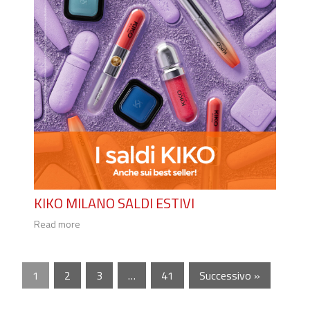
KIKO MILANO SALDI ESTIVI
Read more
1
2
3
…
41
Successivo »