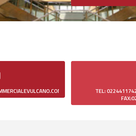
MERCIALEVULCANO.COM
TEL: 0224411742
FAX:0