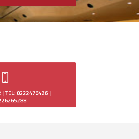
 | TEL: 0222476426 |
226265288