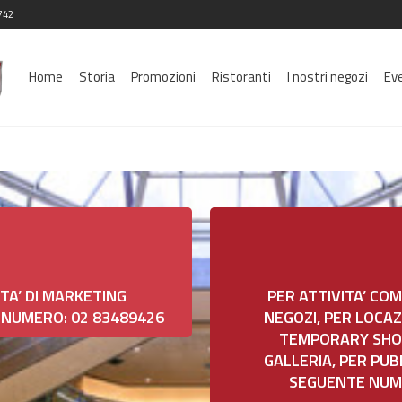
742
Home
Storia
Promozioni
Ristoranti
I nostri negozi
Ev
ITA’ DI MARKETING
PER ATTIVITA’ COM
 NUMERO: 02 83489426
NEGOZI, PER LOCA
TEMPORARY SHOP,
GALLERIA, PER PUB
SEGUENTE NUM