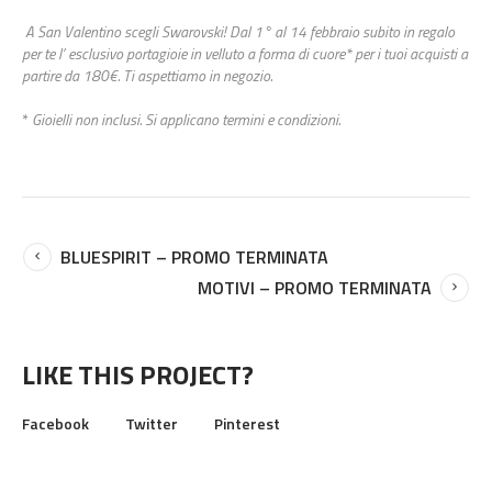
A San Valentino scegli Swarovski! Dal 1° al 14 febbraio subito in regalo
per te l’ esclusivo portagioie in velluto a forma di cuore* per i tuoi acquisti a
partire da 180€. Ti aspettiamo in negozio.
*
Gioielli non inclusi. Si applicano termini e condizioni.
BLUESPIRIT – PROMO TERMINATA
MOTIVI – PROMO TERMINATA
LIKE THIS PROJECT?
Facebook
Twitter
Pinterest