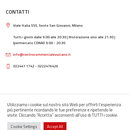
CONTATTI
Viale Italia 555, Sesto San Giovanni, Milano
Tutti i giorni dalle 9:00 alle 20:30 | Ristorazione sino alle 21:30 |
Ipermercato CONAD 9:00 - 20:30
info@centrocommercialevulcano.it
022441 1742 - 0222476426
Utilizziamo i cookie sul nostro sito Web per offrirti l'esperienza
Home
Storia
Ristoranti
I nostri negozi
Contatti
più pertinente ricordando le tue preferenze e ripetendo le
visite. Cliccando “Accetta” acconsenti all'uso di TUTTI i cookie.
Promozioni
Raggiungici
Orari
PRIVACY POLICY
/ CENTRO COMMERCIALE VULCANO © 2022/ ALL RIGHTS
Cookie Settings
Accept All
RESERVED