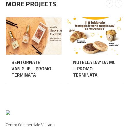
MORE PROJECTS
ORNATE
NUTELLA DAY DA MC
I SALDI 
LIE – PROMO
– PROMO
NON FINI
NATA
TERMINATA
– PROM
TERMINA
Centro Commerciale Vulcano