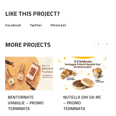
LIKE THIS PROJECT?
Facebook
Twitter
Pinterest
MORE PROJECTS
NUTELLA DAY DA MC
I SALDI CONBIPEL
O
– PROMO
NON FINISCONO MAI!
TERMINATA
– PROMO
TERMINATA