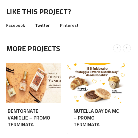
LIKE THIS PROJECT?
Facebook
Twitter
Pinterest
MORE PROJECTS
NUTELLA DAY DA MC
I SALDI CONBIPEL
OMO
– PROMO
NON FINISCONO MA
TERMINATA
– PROMO
TERMINATA