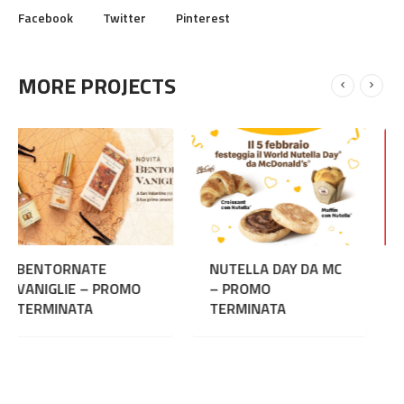
Facebook
Twitter
Pinterest
MORE PROJECTS
NUTELLA DAY DA MC
I SALDI CONBIPEL
OMO
– PROMO
NON FINISCONO MA
TERMINATA
– PROMO
TERMINATA