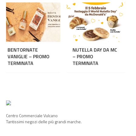
NUTELLA DAY DA MC
I SALDI CONBIPEL
ROMO
– PROMO
NON FINISCONO 
TERMINATA
– PROMO
TERMINATA
Centro Commerciale Vulcano
Tantissimi negozi delle più grandi marche.