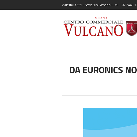
Viale Italia 555 - Sesto San Giovanni - MI
02 2441 1
DA EURONICS NO