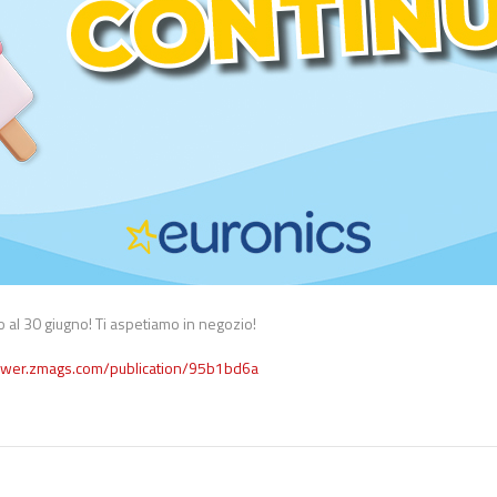
o al 30 giugno! Ti aspetiamo in negozio!
iewer.zmags.com/publication/95b1bd6a