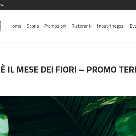
742
Home
Storia
Promozioni
Ristoranti
I nostri negozi
Ev
 È IL MESE DEI FIORI – PROMO TE