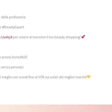
r della profumeria
tre #BeautyExpert
u
Lively.it
per vivere al massimo il tuo beauty shopping!
prezzi incredibili!
e senza pensieri.
l meglio con sconti fino al 50% sui solari dei migliori marchi!