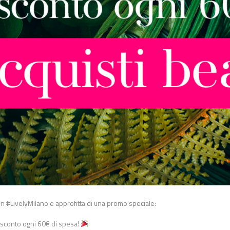
on #LivelyMilano e approfitta di una promo speciale:
i sconto ogni 60€ di spesa!