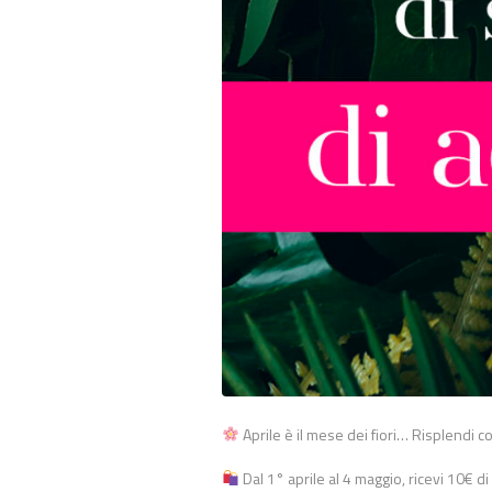
Aprile è il mese dei fiori… Risplendi c
Dal 1° aprile al 4 maggio, ricevi 10€ d