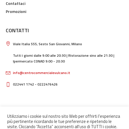
Contattaci
Promozioni
CONTATTI
Viale Italia 555, Sesto San Giovanni, Milano
Tutti i giorni dalle 9:00 alle 20:30 | Ristorazione sino alle 21:30 |
Ipermercato CONAD 9:00 - 20:30
info@centrocommercialevulcano.it
022441 1742 - 0222476426
Utilizziamo i cookie sul nostro sito Web per offrirti l'esperienza
più pertinente ricordando le tue preferenze e ripetendo le
Home
Storia
Ristoranti
I nostri negozi
Contatti
visite. Cliccando “Accetta” acconsenti all'uso di TUTTI i cookie.