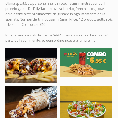
ottima qualità, da personalizzare in pochissimi minuti secondo il
proprio gusto. Da Billy Tacos troverai burrito, french tacos, bowl,
dolci e tanti altre prelibatezze da gustare in ogni momento della
giornata. Non perderti i nuovissimi Small Price, 12 prodotti sotto i 5€,
e le super Combo a 6,95€.
Non hai ancora visto la nostra APP? Scaricala subito ed entra a far
parte della community, ad ogni ordine riceverai un premio.